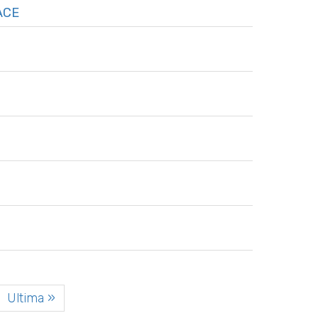
ACE
Ultima »
successiva
Ultima pagina