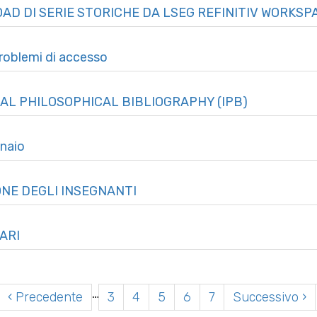
AD DI SERIE STORICHE DA LSEG REFINITIV WORKSP
oblemi di accesso
ONAL PHILOSOPHICAL BIBLIOGRAPHY (IPB)
nnaio
IONE DEGLI INSEGNANTI
ARI
Paginazione
…
‹ Precedente
3
4
5
6
7
Successivo ›
 pagina
Pagina precedente
Page
Page
Pagina attuale
Page
Page
Pagina 