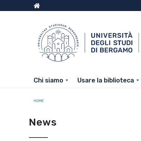
Menu
Salta al contenuto principale
Skip to footer content
top
Chi siamo
Usare la biblioteca
Briciole di pane
HOME
News