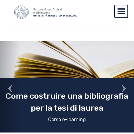
Salta al contenuto principale
Skip to footer content
Toggl
Homepage slider
Previous
Nex
Come costruire una bibliografia
per la tesi di laurea
Corso e-learning