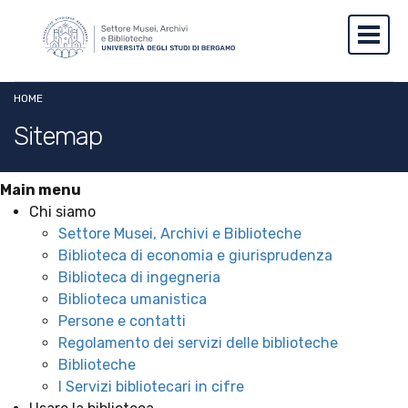
Salta al contenuto principale
Skip to footer content
Toggl
Briciole di pane
HOME
Sitemap
Main menu
Chi siamo
Settore Musei, Archivi e Biblioteche
Biblioteca di economia e giurisprudenza
Biblioteca di ingegneria
Biblioteca umanistica
Persone e contatti
Regolamento dei servizi delle biblioteche
Biblioteche
I Servizi bibliotecari in cifre