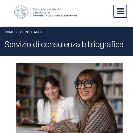
Salta al contenuto principale
Skip to footer content
Toggl
Briciole di pane
HOME
/
CERCHI AIUTO
Servizio di consulenza bibliografica
Image