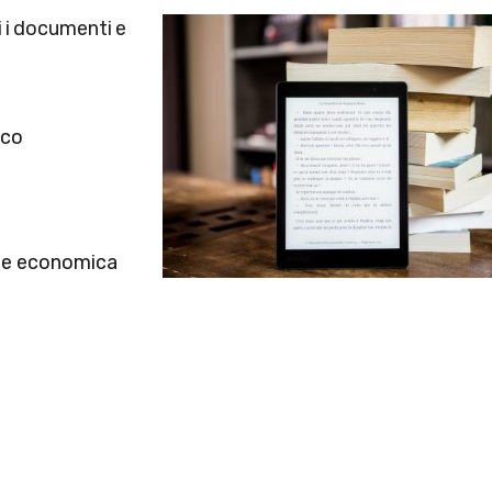
Image
i i documenti e
ico
one economica