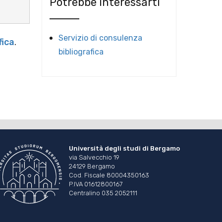
Potrebbe interessarti
Servizio di consulenza
fica
.
bibliografica
Università degli studi di Bergamo
via Salvecchio 19
24129 Bergamo
Cod. Fiscale 80004350163
P.IVA 01612800167
Centralino 035 2052111