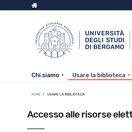
Menu
Salta al contenuto principale
Skip to footer content
top
Chi siamo
Usare la biblioteca
Briciole di pane
HOME
/
USARE LA BIBLIOTECA
Accesso alle risorse ele