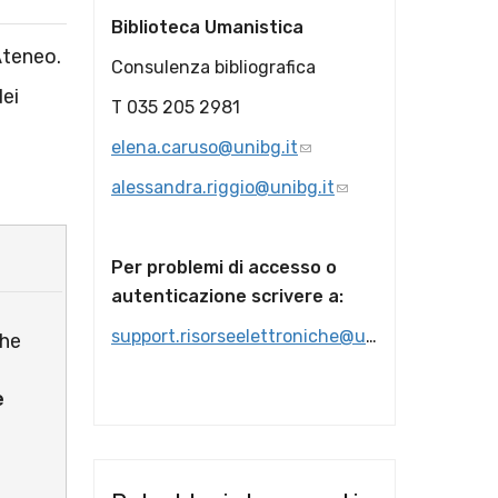
Biblioteca Umanistica
Ateneo.
Consulenza bibliografica
dei
T 035 205 2981
elena.caruso@unibg.it
alessandra.riggio@unibg.it
Per problemi di accesso o
autenticazione scrivere a:
support.risorseelettroniche@unibg.it
che
e