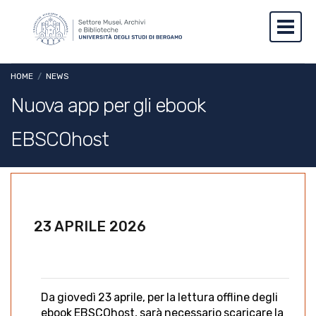
Salta al contenuto principale
Skip to footer content
Toggl
Briciole di pane
HOME
/
NEWS
Nuova app per gli ebook
EBSCOhost
23 APRILE 2026
Da giovedì 23 aprile, per la lettura offline degli
ebook EBSCOhost, sarà necessario scaricare la