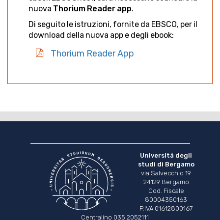
nuova
Thorium Reader app
.
Di seguito le istruzioni, fornite da EBSCO, per il
download della nuova app e degli ebook:
Thorium Reader App
Università degli
studi di Bergamo
via Salvecchio 19
24129 Bergamo
Cod. Fiscale
80004350163
P.IVA 01612800167
Centralino 035 2052111