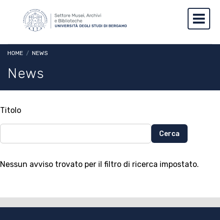
Salta al contenuto principale
Skip to footer content
Toggl
Briciole di pane
HOME
/
NEWS
News
Titolo
Nessun avviso trovato per il filtro di ricerca impostato.